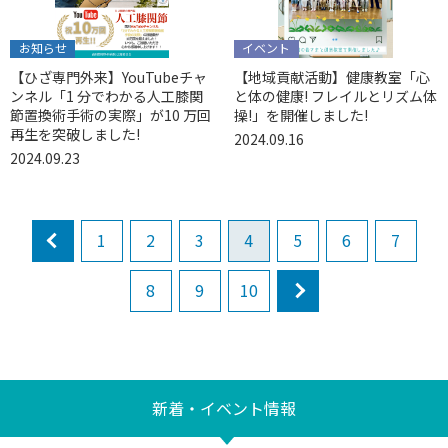
お知らせ
イベント
【ひざ専門外来】YouTubeチャ
【地域貢献活動】健康教室「心
ンネル「1 分でわかる人工膝関
と体の健康! フレイルとリズム体
節置換術手術の実際」が10 万回
操!」を開催しました!
再生を突破しました!
2024.09.16
2024.09.23
prev
1
2
3
4
5
6
7
8
9
10
next
新着・イベント情報