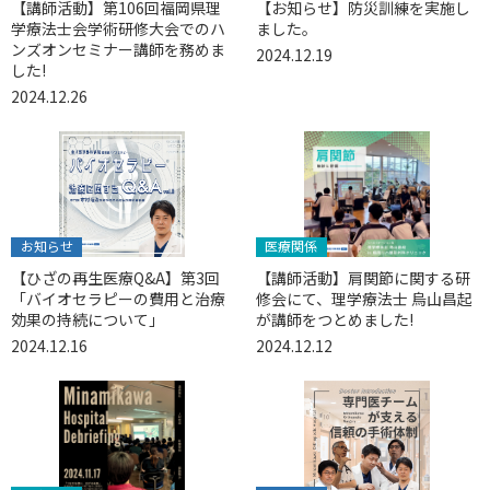
【講師活動】第106回福岡県理
【お知らせ】防災訓練を実施し
学療法士会学術研修大会でのハ
ました。
ンズオンセミナー講師を務めま
2024.12.19
した!
2024.12.26
お知らせ
医療関係
【ひざの再生医療Q&A】第3回
【講師活動】肩関節に関する研
「バイオセラピーの費用と治療
修会にて、理学療法士 烏山昌起
効果の持続について」
が講師をつとめました!
2024.12.16
2024.12.12