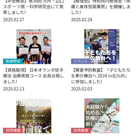
【学会報告】第36回 九州・山口
【勉強会】特別院内勉強会『疼
スポ ーツ医・科学研究会にて発
痛と身体知覚異常』を開催しま
表しました!
した!
2025.02.27
2025.02.24
医療関係
イベント
【資格取得】 日本オランダ徒手
【障害予防教室】「子どもたち
療法 治療実践コース 全員合格し
を夢の舞台へ 2024 in北九州」
ました!
に参加しました!
2025.02.13
2025.02.03
採用情報
採用情報