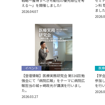
戦略〜獲得すべき可動性の優先順位を考
セミ
える〜』を開催しました!
ン科 
まし
2026.04.07
2026.0
イベント
医療
【登壇情報】医療実務研究会 第516回 勉
【学会
強会にて「病院広報」をテーマに病院広
参加
報担当の城ヶ崎政光が講演を行いまし
を行い
た。
2026.0
2026.03.27