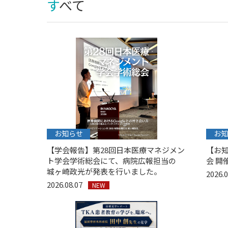
すべて
お知らせ
お知
【学会報告】第28回日本医療マネジメン
【お知
ト学会学術総会にて、病院広報担当の
会 開催
城ヶ崎政光が発表を行いました。
2026.
2026.08.07
NEW