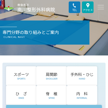
TEL
アクセス
専門分野の取り組みとご案内
CLINICAL NAVI
スポーツ
肩関節
手外科・ひじ
SPORTS
SHOULDER
HAND
ひ ざ
脊 椎
内 科
KNEE
SPINE
INTERNAL