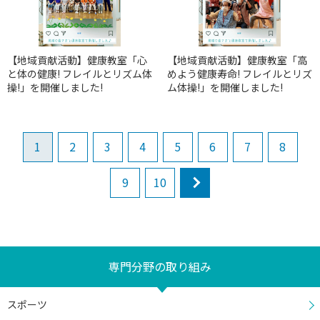
【地域貢献活動】健康教室「心
【地域貢献活動】健康教室「高
と体の健康! フレイルとリズム体
めよう健康寿命! フレイルとリズ
操!」を開催しました!
ム体操!」を開催しました!
1
2
3
4
5
6
7
8
9
10
next
専門分野の取り組み
スポーツ