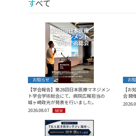
すべて
お知らせ
お知
【学会報告】第28回日本医療マネジメン
【お知
ト学会学術総会にて、病院広報担当の
会 開催
城ヶ崎政光が発表を行いました。
2026.
2026.08.07
NEW