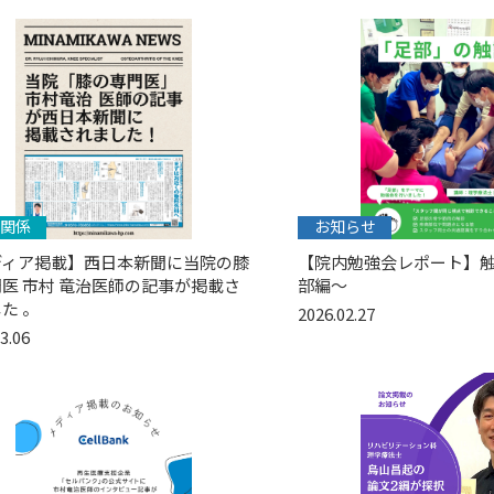
関係
お知らせ
ディア掲載】西日本新聞に当院の膝
【院内勉強会レポート】触
医 市村 竜治医師の記事が掲載さ
部編〜
た 。
2026.02.27
3.06