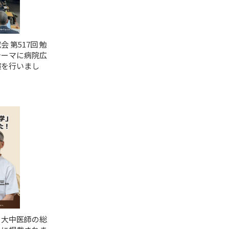
 第517回 勉
テーマに病院広
演を行いまし
・大中医師の総