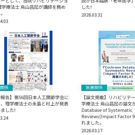
ナーとして、当院リハビリテーショ
説が日本臨牀「老年医学
理学療法士 烏山昌起が講師を務め
した!
た。
2026.03.31
4.03
関係
医療関係
報告】第56回日本人工関節学会に
【論文掲載】リハビリテ
し、理学療法士の永島と村上が発表
学療法士 烏山昌起の論文が『
ました!
Database of Systematic
Reviews(Impact Facto
3.24
れました。
2026.03.17