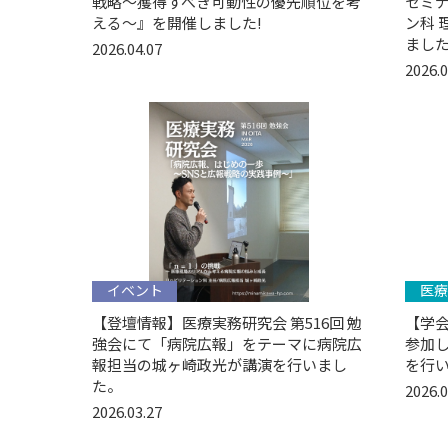
戦略〜獲得すべき可動性の優先順位を考
セミ
える〜』を開催しました!
ン科 
まし
2026.04.07
2026.0
イベント
医療
【登壇情報】医療実務研究会 第516回 勉
【学会
強会にて「病院広報」をテーマに病院広
参加
報担当の城ヶ崎政光が講演を行いまし
を行い
た。
2026.0
2026.03.27