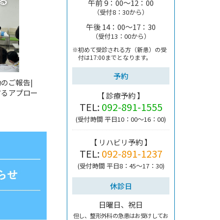
午前 9：00～12：00
（受付8：30から）
午後 14：00～17：30
（受付13：00から）
※初めて受診される方（新患）の受
付は
17:00までとなります。
予約
のご報告|
するアプロー
【 診療予約 】
TEL:
092-891-1555
(受付時間 平日10：00～16：00)
【 リハビリ予約 】
TEL:
092-891-1237
(受付時間 平日8：45～17：30)
休診日
日曜日、祝日
但し、整形外科の急患はお受けしてお