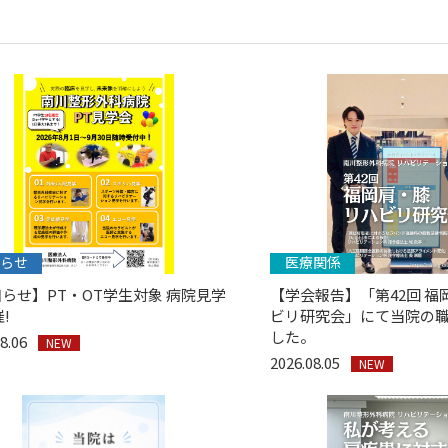
らせ
医療関係
らせ】PT・OT学生対象 病院見学
【学会報告】「第42回 福
!
ビリ研究会」にて当院の
した。
08.06
NEW
2026.08.05
NEW