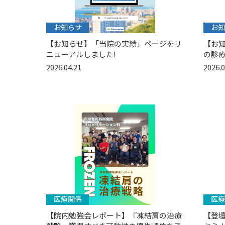
お知らせ
お知
【お知らせ】「当院の実績」ページをリ
【お
ニューアルしました!
の診
2026.04.21
2026.0
医療関係
医療
【院内勉強会レポート】『凍結肩の治療
【登