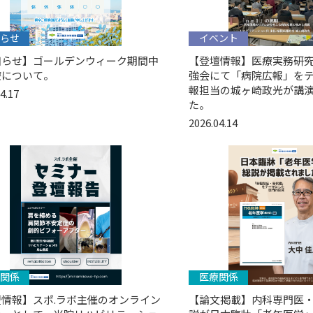
らせ
イベント
知らせ】ゴールデンウィーク期間中
【登壇情報】医療実務研究会
療について。
強会にて「病院広報」を
報担当の城ヶ崎政光が講
4.17
た。
2026.04.14
関係
医療関係
壇情報】スポ.ラボ主催のオンライン
【論文掲載】内科専門医