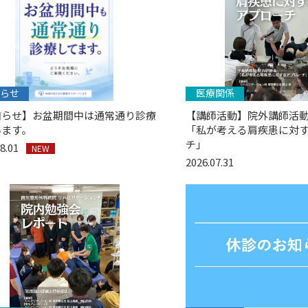
らせ
医療関係
知らせ】お盆期間中は通常通り診療
【講師活動】院外講師活動
います。
「私が考える肩疾患に対
チ」
08.01
NEW
2026.07.31