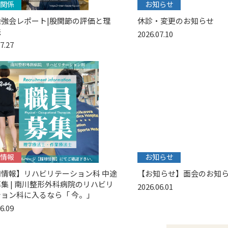
関係
お知らせ
勉強会レポート|股関節の評価と理
休診・変更のお知らせ
法
2026.07.10
7.27
情報
お知らせ
用情報】リハビリテーション科 中途
【お知らせ】面会のお知
集 | 南川整形外科病院のリハビリ
2026.06.01
ョン科に入るなら「 今。」
6.09