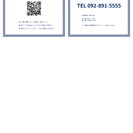
### StemSup-DP 歯髄幹細胞培養上清液について
#### 再生医療の概要
StemSup-DPは、再生医療において注目されている歯髄幹細胞から
抽出された培養上清液です。歯髄幹細胞は、歯の内部にある歯髄か
ら採取される細胞で、自己再生能力と分化能力を持っています。再
生医療において、これらの細胞は特に重要視されており、様々な組
織の再生や修復に利用されています。
#### 再生医療における特徴
1. **高い再生能力**: 歯髄幹細胞は自己再生能力が高く、さまざまな
細胞に分化することができます。これにより、再生医療において組
織の修復や再生を促進します。
2. **抗炎症作用**: 上清液に含まれる成分には強力な抗炎症作用があ
り、再生医療において炎症を抑え、痛みの軽減に寄与します。