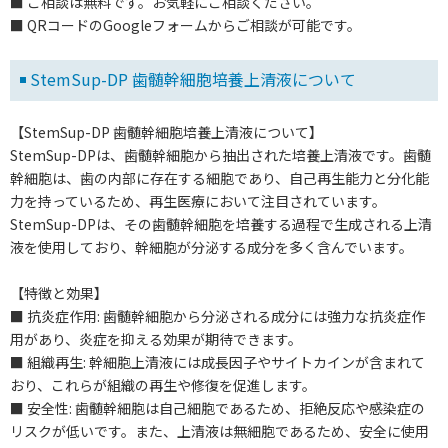
■ ご相談は無料です。お気軽にご相談ください。
■ QRコードのGoogleフォームからご相談が可能です。
StemSup-DP 歯髄幹細胞培養上清液について
【StemSup-DP 歯髄幹細胞培養上清液について】
StemSup-DPは、歯髄幹細胞から抽出された培養上清液です。歯髄
幹細胞は、歯の内部に存在する細胞であり、自己再生能力と分化能
力を持っているため、再生医療において注目されています。
StemSup-DPは、その歯髄幹細胞を培養する過程で生成される上清
液を使用しており、幹細胞が分泌する成分を多く含んでいます。
【特徴と効果】
■ 抗炎症作用: 歯髄幹細胞から分泌される成分には強力な抗炎症作
用があり、炎症を抑える効果が期待できます。
■ 組織再生: 幹細胞上清液には成長因子やサイトカインが含まれて
おり、これらが組織の再生や修復を促進します。
■ 安全性: 歯髄幹細胞は自己細胞であるため、拒絶反応や感染症の
リスクが低いです。また、上清液は無細胞であるため、安全に使用