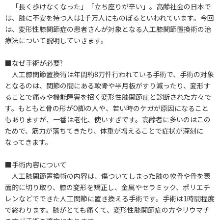
「長く歩けなくなった」「立ち座りが辛い」。高齢社会の日本で
は、膝に不安を持つ人は1千万人にものぼるといわれています。今回
は、変形性膝関節症の患者さんが対象となる人工膝関節置換術の治
療法について説明していきます。
■なぜ手術が必要?
人工膝関節置換術は年間約8万件行われている手術で、手術の対象
となるのは、関節の間にある軟骨や半月板がすり減ったり、変形す
ることで痛みや機能障害を招く変形性膝関節症と診断された方々で
す。もともと骨の形がO脚の人や、若い時のケガが原因になること
もありますが、一番は老化、使いすぎです。高齢者に多いのはこの
ためで、筋力が落ちてきたり、体重が増えることで症状が深刻に
なってきます。
■手術内容について
人工膝関節置換術の内容は、傷ついてしまった膝の軟骨や骨を表
面的に切り取り、膝の変形を矯正し、金属やセラミック、ポリエチ
レンなどでできた人工関節に置き換える手術です。手術は1時間程度
で終わります。膝がとても痛くて、変形性膝関節症の方やリウマチ