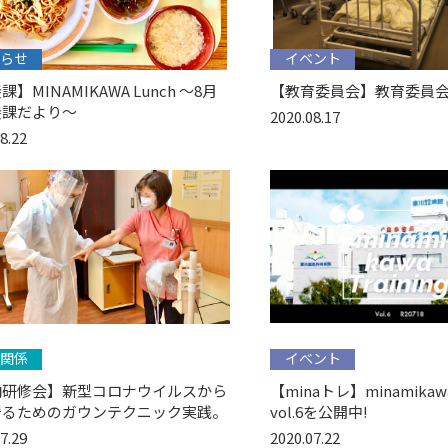
らせ
イベント
】MINAMIKAWA Lunch 〜8月
【教育委員会】教育委員会
養課だより〜
2020.08.17
8.22
関係
イベント
内研修会】新型コロナウイルスから
【minaトレ】minamikawa 
守るためのガウンテクニック実践。
vol.6を公開中!
7.29
2020.07.22