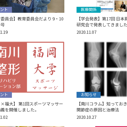
ント
医療関係
委員会】教育委員会だより 9・10
【学会発表】第17回 日本
併号
研究会で発表してきまし
1.19
2020.11.07
ント
お知らせ
×福大】 第1回スポーツマッサー
【南川コラム】知ってお
講義を開催しました。
関節症の原因と治療法
1.02
2020.10.27