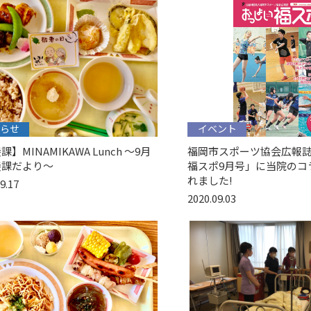
らせ
イベント
】MINAMIKAWA Lunch 〜9月
福岡市スポーツ協会広報誌
養課だより〜
福スポ9月号」に当院のコ
れました!
9.17
2020.09.03