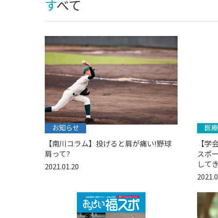
すべて
お知らせ
医療
【南川コラム】投げると肩が痛い!野球
【学会
肩って?
スポー
して
2021.01.20
2021.0