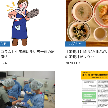
らせ
お知らせ
川コラム】中高年に多い五十肩の原
【栄養課】MINAMIKAWA L
治療法
の栄養課だより〜
1.24
2020.11.21