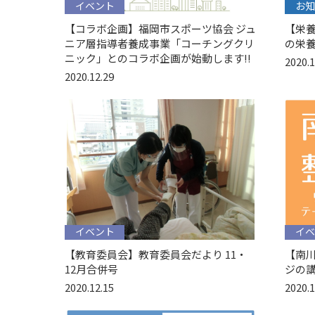
イベント
お知
【コラボ企画】福岡市スポーツ協会 ジュ
【栄養課
ニア層指導者養成事業「コーチングクリ
の栄
ニック」とのコラボ企画が始動します!!
2020.1
2020.12.29
イベント
イベ
【教育委員会】教育委員会だより 11・
【南川
12月合併号
ジの
2020.12.15
2020.1