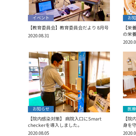
イベント
お知
【教育委員会】教育委員会だより 8月号
【栄養課
の栄
2020.08.31
2020.0
お知らせ
医療
【院内感染対策】 病院入口にSmart
【院
checkerを導入しました。
身を
2020.08.05
2020.0