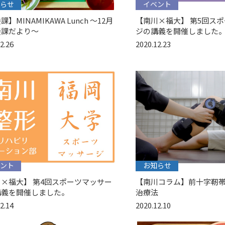
らせ
イベント
】MINAMIKAWA Lunch 〜12月
【南川×福大】 第5回ス
養課だより〜
ジの講義を開催しました
2.26
2020.12.23
ント
お知らせ
×福大】 第4回スポーツマッサー
【南川コラム】前十字靭
講義を開催しました。
治療法
2.14
2020.12.10