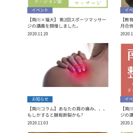
イベント
イベ
【南川×福大】 第2回スポーツマッサー
【教育
ジの講義を開催しました。
月合
2020.11.20
2020.1
お知らせ
イベ
【南川コラム】あなたの肩の痛み、、、
【南川
もしかすると腱板断裂かも?
ジの
2020.11.03
2020.1