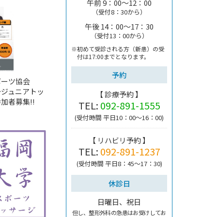
午前 9：00～12：00
（受付8：30から）
午後 14：00～17：30
（受付13：00から）
※初めて受診される方（新患）の受
付は
17:00までとなります。
予約
ポーツ協会
～ジュニアトッ
【 診療予約 】
加者募集!!
TEL:
092-891-1555
(受付時間 平日10：00～16：00)
【 リハビリ予約 】
TEL:
092-891-1237
(受付時間 平日8：45～17：30)
休診日
日曜日、祝日
但し、整形外科の急患はお受けしてお