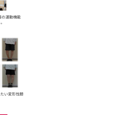
肩の運動機能
た。
きたい変形性膝