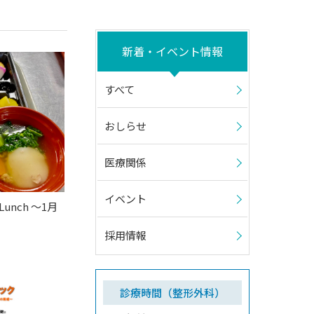
新着・イベント情報
すべて
おしらせ
医療関係
イベント
unch 〜1月
採用情報
診療時間（整形外科）