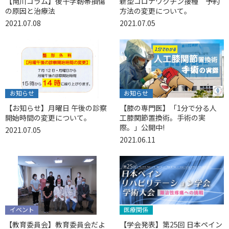
【南川コラム】後十字靭帯損傷
新型コロナワクチン接種 予約
の原因と治療法
方法の変更について。
2021.07.08
2021.07.05
お知らせ
お知らせ
【お知らせ】月曜日 午後の診察
【膝の専門医】「1分で分る人
開始時間の変更について。
工膝関節置換術。手術の実
際。」公開中!
2021.07.05
2021.06.11
イベント
医療関係
【教育委員会】教育委員会だよ
【学会発表】第25回 日本ペイン