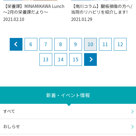
【栄養課】MINAMIKAWA Lunch
【南川コラム】腱板損傷の方へ/
〜2月の栄養課だより〜
当院のリハビリを紹介します!
2021.02.10
2021.01.29
prev
6
7
8
9
10
11
12
13
14
15
next
新着・イベント情報
すべて
おしらせ